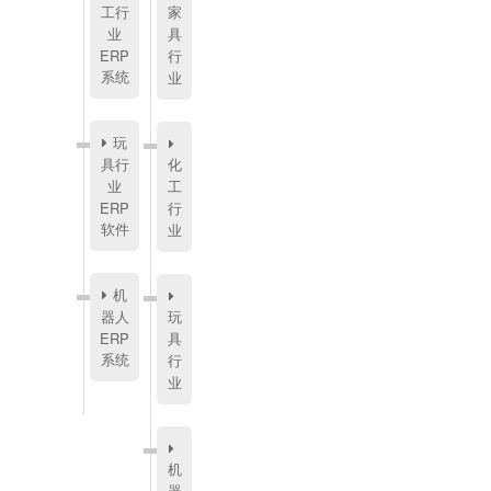
工行
家
业
具
ERP
行
系统
业
玩
具行
化
业
工
ERP
行
软件
业
机
器人
玩
ERP
具
系统
行
业
机
器