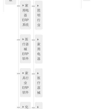
家
用电
照
器
明
ERP
行
系统
业
医
疗器
家
械
用
ERP
电
软件
器
家
具行
医
业
疗
ERP
器
软件
械
化