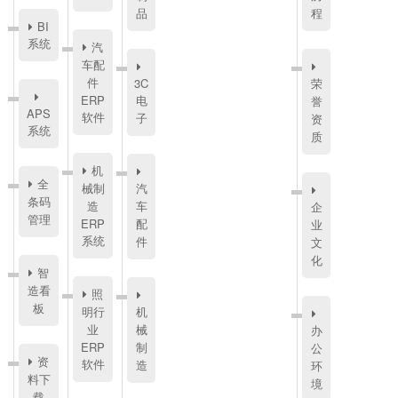
品
程
BI
系统
汽
车配
件
3C
荣
ERP
电
誉
APS
软件
子
资
系统
质
机
全
械制
汽
条码
造
车
企
管理
ERP
配
业
系统
件
文
化
智
造看
照
板
明行
机
业
械
办
ERP
制
公
资
软件
造
环
料下
境
载