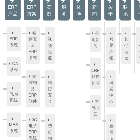
ERP
ERP
案
服
体
新
关
联
产品
方案
例
务
验
闻
于
系
精
公
ERP
密五
视
顺
其
司新
系统
金
频
景
他
闻
ERP
见
介
地
系统
证
绍
址
OA
系统
ERP
塑
软件
胶制
精
新闻
研
品
密
发
PLM
ERP
五
中
系统
软件
金
常
心
见问
答
3C
MES
电子
塑
发
系统
ERP
胶
展
系统
制
历