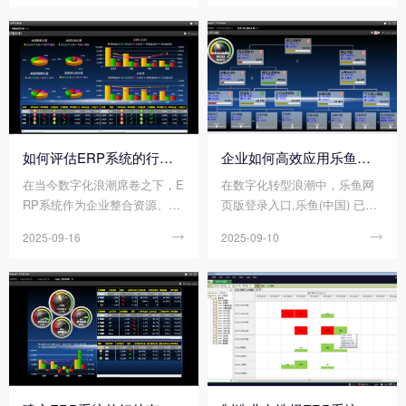
在这场时代大考中脱颖而出的
致决策滞后……这些痛点不仅
关键要素，而ERP管理系统凭
侵蚀着企业的利润空间，更可
借其强大的资源整合与流程优
能使其在激烈的市场竞争中逐
化能力，逐渐成为企业提升管
步丧失优势。而乐鱼网页版登
理效能、实现可持续发展的核
录入口,乐鱼(中国) 系统，作为
心支撑。
企业数字化转型的“数字中枢”，
通过整合人、财、物、产、
供、销等核心资源，构建起覆
如何评估ERP系统的行业适配性?
企业如何高效应用乐鱼网页版登录入口,乐鱼(中国) ?
盖全业务流程的统一数据平
在当今数字化浪潮席卷之下，E
在数字化转型浪潮中，乐鱼网
台，正在成为企业突破管理瓶
RP系统作为企业整合资源、优
页版登录入口,乐鱼(中国) 已成
颈、实现降本增效的关键工
化流程、提升竞争力的核心工
为企业整合资源、优化流程、
具。
2025-09-16

2025-09-10

具，其行业适配性已成为企业
提升竞争力的核心工具。然
选型决策中的关键考量因素。
而，许多企业投入巨资引入乐
毕竟，不同行业在业务流程、
鱼网页版登录入口,乐鱼(中国)
管理模式、合规要求等方面存
后，却因实施不当、使用低效
在显著差异，若ERP系统无法
等问题陷入“上不去、下不来”的
精准匹配行业特性，不仅难以
困境。那么您知道企业如何高
发挥其管理效能，甚至可能引
效应用乐鱼网页版登录入口,乐
发业务混乱、成本失控等一系
鱼(中国) 吗?
列问题。因此，构建一套科