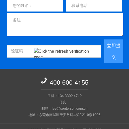
立即提
交

400-600-4155
手机：134 3302 4712
传真：
邮箱：lee@centersoft.com.cn
地址：东莞市南城区天安数码城C2区10楼1006