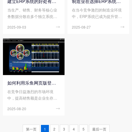
建立ERP系统的好处有哪些?
制造业在选择ERP系统时应考虑哪些条件?
学、系统的评估体系，全面、
当生产、销售、财务等核心业
在当今竞争激烈的制造业环境
深入地剖析ERP系统与行业需
务数据分散在多个独立系统
中，ERP系统已成为提升管理
求的契合度，对于企业实现数
中，当跨部门协作因信息滞后
效率、优化资源配置、增强市
字化转型目标、保障长期稳定
2025-09-03

2025-08-27

频繁受阻，当管理层依赖“经验
场响应能力的关键工具。但面
发展具有至关重要的意义。
直觉”而非“数据洞察”做决策
对市场上琳琅满目的ERP产
——这些场景正成为制约企业
品，制造企业选择不当不仅会
发展的隐形枷锁。而通过建立E
造成资金浪费，更可能阻碍企
RP系统，能为企业打破数据壁
业发展。
垒、重构运营逻辑提供了关键
工具。
如何利用乐鱼网页版登录入口,乐鱼(中国) 提高销售额?
在竞争日益激烈的市场环境
中，提高销售额是企业生存和
发展的核心目标。传统的销售
2025-08-20

管理方式往往效率低下，信息
滞后，难以快速响应市场变
化。而企业资源计划(ERP)软
第一页
1
2
3
4
5
最后一页
件，作为企业管理的“中枢神经