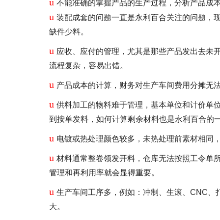
u
不能准确的掌握产品的生产过程，分析产品成本
u
装配成套的问题一直是永利百合关注的问题，
缺件少料。
u
应收、应付的管理，尤其是那些产品发出去未
流程复杂，容易出错。
u
产品成本的计算，财务对生产车间费用分摊无
u
供料加工的物料难于管理，基本单位和计价单
到按单发料，如何计算剩余材料也是永利百合的
u
电镀或热处理颜色较多，未热处理前素材相同
u
材料通常整卷领发开料，仓库无法按照工令单所
管理和再利用率就会显得重要。
u
生产车间工序多，例如：冲制、生滚、CNC、
大。