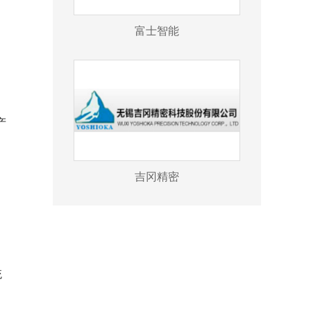
富士智能
产
。
吉冈精密
。
，
统