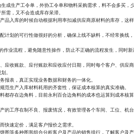
动生成生产工令单，外协工令单和物料采购需求，料不会多买，
产所需，又不会造成库存呆滞。
产品入库的时候自动根据利用率扣减供应商原材料的库存，这样
配计划的可行性做很好的分析，确保上线不缺料，不经常换线，
部门的作业流程，避免随意性操作，防止不正确的流程发生，同时新
、应收账款、应付账款和应收应付日期，同时每个客户、供应商
规划。
务报表，真正实现业务数据和财务的一体化。
规范生产入库材料耗用的齐套性，保证成本核算的真实准确。
料都存在边角料，目前永利百合边角料的成本也运算到成本核算
产的工序在制不良、报废情况，有效管理各个车间、工位、机台
而快速定价，满足客户报价之需求。
饼图等多种图形组合分析客户及产品的销售排行，了解客户及产