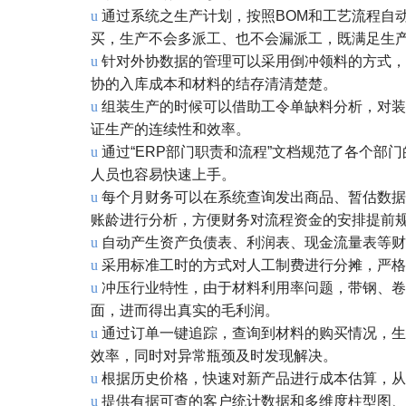
u
通过系统之生产计划，按照BOM和工艺流程自
买，生产不会多派工、也不会漏派工，既满足生
u
针对外协数据的管理可以采用倒冲领料的方式，
协的入库成本和材料的结存清清楚楚。
u
组装生产的时候可以借助工令单缺料分析，对装
证生产的连续性和效率。
u
通过“ERP部门职责和流程”文档规范了各个
人员也容易快速上手。
u
每个月财务可以在系统查询发出商品、暂估数据
账龄进行分析，方便财务对流程资金的安排提前
u
自动产生资产负债表、利润表、现金流量表等财
u
采用标准工时的方式对人工制费进行分摊，严格
u
冲压行业特性，由于材料利用率问题，带钢、卷
面，进而得出真实的毛利润。
u
通过订单一键追踪，查询到材料的购买情况，生
效率，同时对异常瓶颈及时发现解决。
u
根据历史价格，快速对新产品进行成本估算，从
u
提供有据可查的客户统计数据和多维度柱型图、