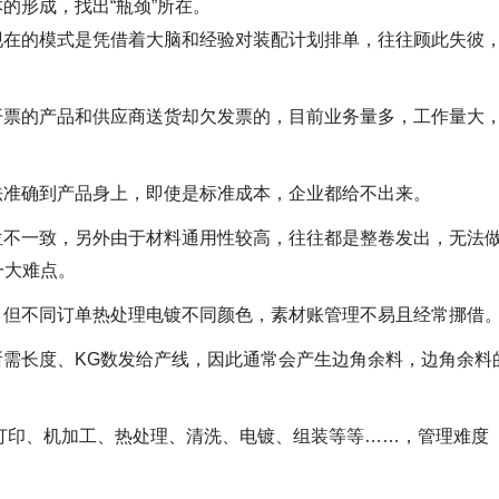
的形成，找出“瓶颈”所在。
现在的模式是凭借着大脑和经验对装配计划排单，往往顾此失彼
开票的产品和供应商送货却欠发票的，目前业务量多，工作量大
法准确到产品身上，即使是标准成本，企业都给不出来。
位不一致，另外由于材料通用性较高，往往都是整卷发出，无法
一大难点。
，但不同订单热处理电镀不同颜色，素材账管理不易且经常挪借
需长度、KG数发给产线，因此通常会产生边角余料，边角余料
打印、机加工、热处理、清洗、电镀、组装等等……，管理难度