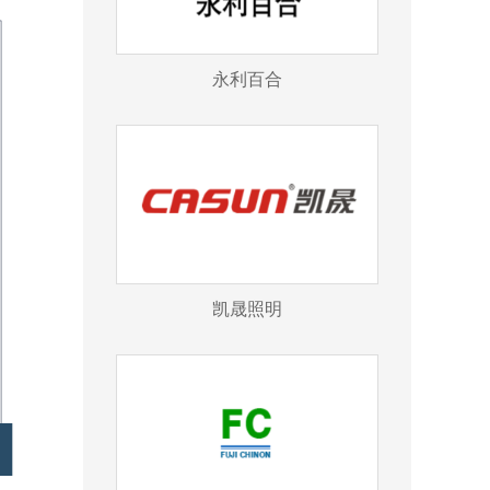
永利百合
凯晟照明