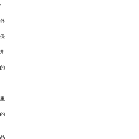
少
外
保
进
的
里
的
品